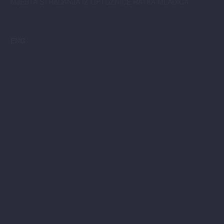
MJESTA STRADANJA IZ OPTUŽNICE RATKA MLADIĆA
ENG